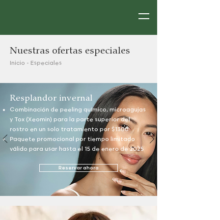
Nuestras ofertas especiales
Inicio
-
Especiales
Resplandor invernal
Combinación de peeling químico, microagujas
y Tox (Xeomin) para la parte superior del
rostro en un solo tratamiento por $1300
Paquete promocional por tiempo limitado
válido para usar hasta el 15 de enero de 2025
Reservar ahora