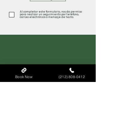
Al completar este formulario, nos da permiso
para realizar un seguimiento por teléfono,
correo electrónico o mensaje de texto.
Contacto
Book Now
(212) 808-0412
Ubicación en Midtown
160 E 56th St Floor 3 Suite 302, New York, NY
10022
Ubicación en Brooklyn
370 Bayridge Parkway, Brooklyn, NY 11209
(212) 808-0412
Reseñas