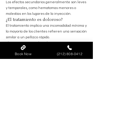
Los efectos secundarios generalmente son leves
y temporales, como hematomas menores o
molestias en los lugares de la inyección.
¿El tratamiento es doloroso?
El tratamiento implica una incomodidad mínima y
la mayoría de los clientes refieren una sensación
similar a un pellizco rápido.
El tratamiento para la sudoración excesiva en
Ageless by Renata es más que un simple
Book Now
(212) 808-0412
procedimiento cosmético; es una vía para
mejorar la confianza en uno mismo y la
comodidad. Bajo la atención experta de Renata
Yafasova, los clientes pueden esperar una
reducción significativa de la sudoración, lo que
les permitirá participar en actividades sociales y
profesionales con una renovada seguridad. Dé la
bienvenida al cambio con nuestros tratamientos
innovadores y experimente alivio y liberación de
los desafíos de la hiperhidrosis.