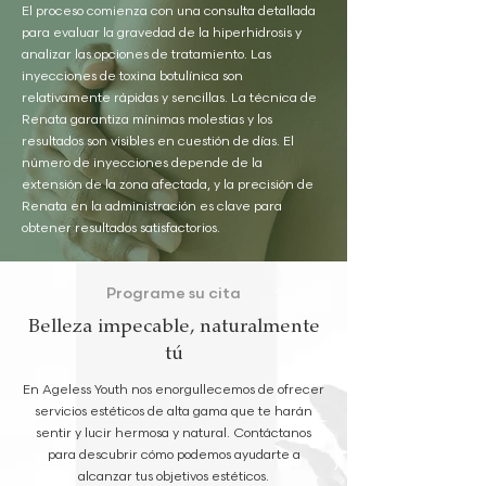
El proceso comienza con una consulta detallada
para evaluar la gravedad de la hiperhidrosis y
analizar las opciones de tratamiento. Las
inyecciones de toxina botulínica son
relativamente rápidas y sencillas. La técnica de
Renata garantiza mínimas molestias y los
resultados son visibles en cuestión de días. El
número de inyecciones depende de la
extensión de la zona afectada, y la precisión de
Renata en la administración es clave para
obtener resultados satisfactorios.
Programe su cita
Belleza impecable, naturalmente
tú
En Ageless Youth nos enorgullecemos de ofrecer
servicios estéticos de alta gama que te harán
sentir y lucir hermosa y natural. Contáctanos
para descubrir cómo podemos ayudarte a
alcanzar tus objetivos estéticos.