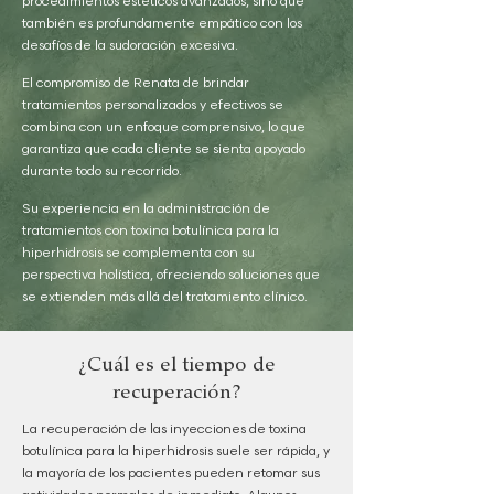
procedimientos estéticos avanzados, sino que
también es profundamente empático con los
desafíos de la sudoración excesiva.
El compromiso de Renata de brindar
tratamientos personalizados y efectivos se
combina con un enfoque comprensivo, lo que
garantiza que cada cliente se sienta apoyado
durante todo su recorrido.
Su experiencia en la administración de
tratamientos con toxina botulínica para la
hiperhidrosis se complementa con su
perspectiva holística, ofreciendo soluciones que
se extienden más allá del tratamiento clínico.
¿Cuál es el tiempo de
recuperación?
La recuperación de las inyecciones de toxina
botulínica para la hiperhidrosis suele ser rápida, y
la mayoría de los pacientes pueden retomar sus