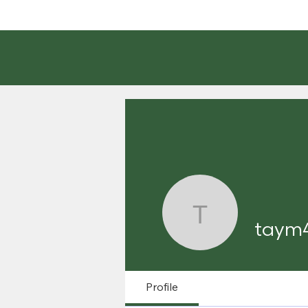
taym42
taym
Profile