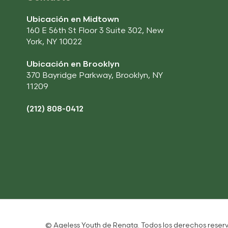
Ubicación en Midtown
160 E 56th St Floor 3 Suite 302, New
York, NY 10022
Ubicación en Brooklyn
370 Bayridge Parkway, Brooklyn, NY
11209
(212) 808-0412
©
Ageless Youth de Renata.
Todos los derechos reser